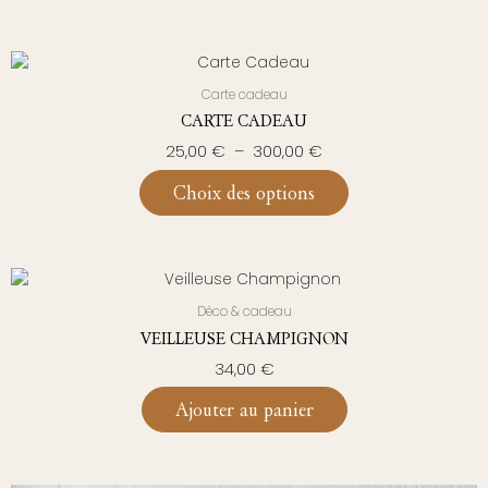
PLAGE
Ce
DE
produit
Carte cadeau
PRIX :
a
CARTE CADEAU
25,00 €
plusieurs
À
25,00
€
–
300,00
€
variations.
300,00 €
Les
Choix des options
options
peuvent
être
choisies
sur
Déco & cadeau
la
VEILLEUSE CHAMPIGNON
page
34,00
€
du
produit
Ajouter au panier