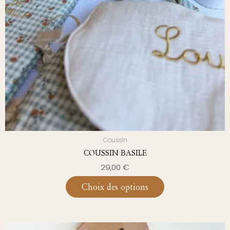
Coussin
COUSSIN BASILE
29,00
€
Choix des options
PLAGE
Ce