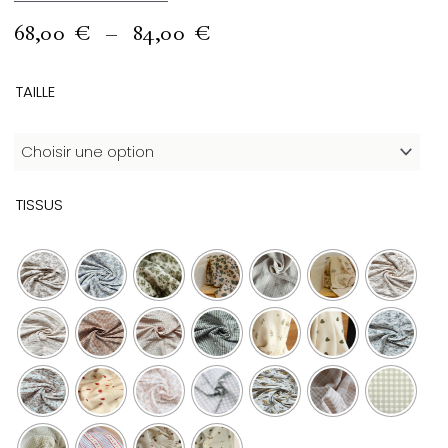
PLAGE
68,00
€
–
84,00
€
DE
PRIX :
quantité
TAILLE
68,00 €
de
À
Gigoteuse
84,00 €
Claudine
TISSUS