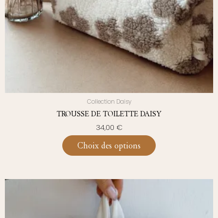
Collection Daisy
TROUSSE DE TOILETTE DAISY
34,00
€
Choix des options
Ce
produit
a
plusieurs