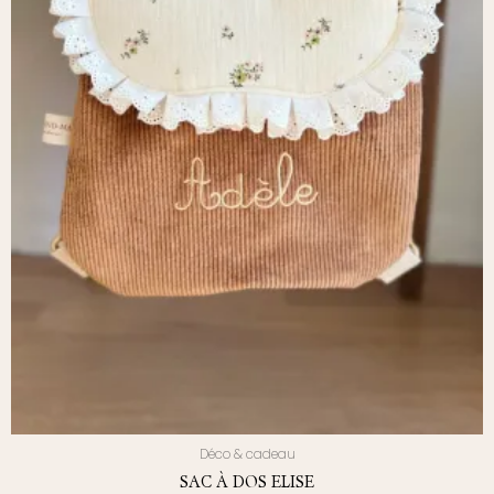
la
page
du
produit
Déco & cadeau
SAC À DOS ELISE