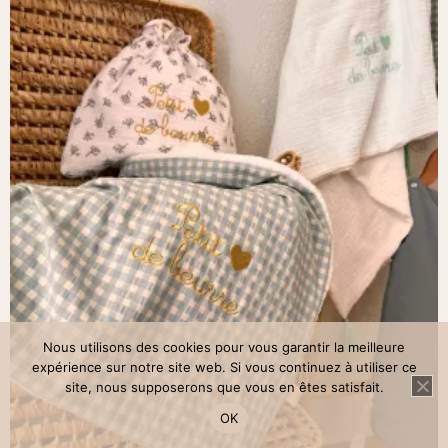
variations.
78,00 €
Les
options
peuvent
être
choisies
sur
la
page
du
produit
Nous utilisons des cookies pour vous garantir la meilleure
expérience sur notre site web. Si vous continuez à utiliser ce
site, nous supposerons que vous en êtes satisfait.
OK