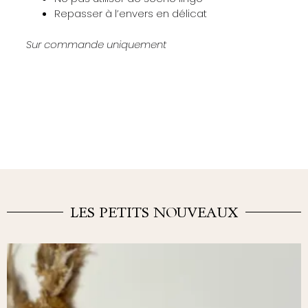
Repasser à l’envers en délicat
Sur commande uniquement
LES PETITS NOUVEAUX
Ce
produit
a
plusieurs