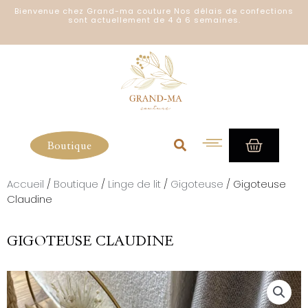
Aller
Bienvenue chez Grand-ma couture Nos délais de confections
sont actuellement de 4 à 6 semaines.
au
contenu
PANIE
Boutique
Accueil
/
Boutique
/
Linge de lit
/
Gigoteuse
/ Gigoteuse
Claudine
GIGOTEUSE CLAUDINE