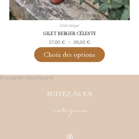
Gilet berger
GILET BERGER CÉLESTE
27,00
€
–
36,00
€
Choix des options
[instagram-feed feed=1]
SUIVEZ-NOUS
Instagram
I